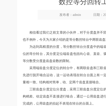
数控等分回转
发布者：admin
日期：201
相信看过我们之前文章的小伙伴，对于分度盘并不
也不例外，今天为大家介绍的是等分数控转台中两联齿盘
为达到高精度的分度，等分数控转台分度盘中的端
位的等分转台，其分度定位端齿盘包括向心齿、直齿、
等分数受分度盘齿盘齿数的限制。
采用端齿盘分度定位的转台中，有两联齿盘和三联
先进行脱开啮合运动，这一运动表现在转台台面上有一
量相一致。结构相对简单，动、定两个齿盘直接啮合。
三联齿盘分度定位分度盘，采用三联齿盘分度定位
构稍差。动定齿盘不直接进行啮合，通过一公用齿盘进
完成的，公用齿盘的抬起不表现在转台的台面上。