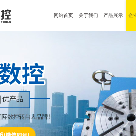
网站首页
关于我们
产品展示
企