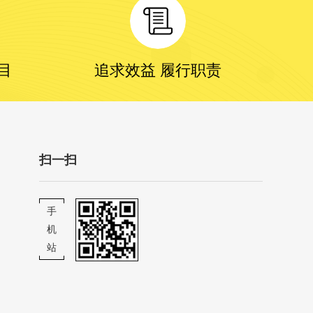
目
追求效益 履行职责
扫一扫
手
机
站