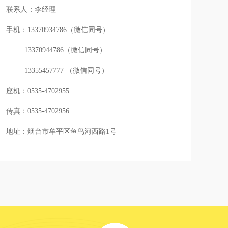
联系人：李经理
手机：13370934786（微信同号）
13370944786
（微信同号）
13355457777
（微信同号）
座机：0535-4702955
传真：0535-4702956
地址：烟台市牟平区鱼鸟河西路1号