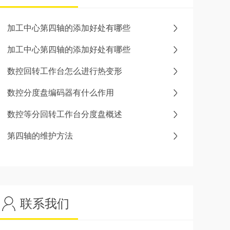
加工中心第四轴的添加好处有哪些
加工中心第四轴的添加好处有哪些
数控回转工作台怎么进行热变形
数控分度盘编码器有什么作用
数控等分回转工作台分度盘概述
第四轴的维护方法
联系我们