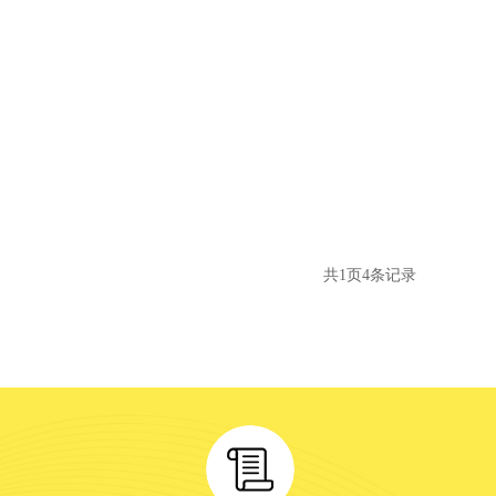
共
1
页
4
条记录